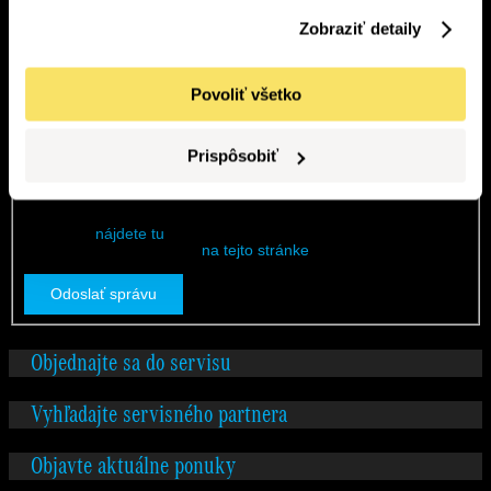
Priezvisko
*
Zobraziť detaily
Tel. číslo
E-mail
*
Povoliť všetko
Ako vám môžeme pomôcť?
Prispôsobiť
Servisné stredisko
*
Podrobnosti o spracúvaní osobných údajov z kontaktného
formuláru
nájdete tu
. Všeobecné Informácie o ochrane
osobných údajov nájdete
na tejto stránke
.
Odoslať správu
Objednajte sa do servisu
Vyhľadajte servisného partnera
Objavte aktuálne ponuky