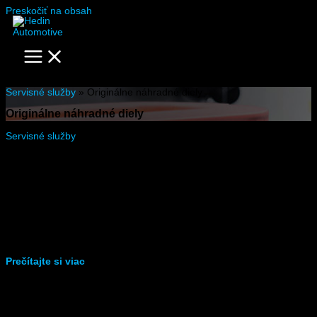
Preskočiť na obsah
Servisné služby
»
Originálne náhradné diely
Originálne náhradné diely
Servisné služby
»
Originálne náhradné diely
Originálne náhradné diely
Prečo si vybrať originálne náhradné diely?
Pri oprave alebo údržbe vášho vozidla je dôležité použitie
originálnych náhradných dielov. Originálne diely sú navrhnuté a
vyrobené presne pre vaše vozidlo, čo zaručuje dokonalú
kompatibilitu a výkon.
Prečítajte si viac
Výhody originálnych náhradných dielov:
Záruka kvality.
Originálne diely sú vyrobené podľa